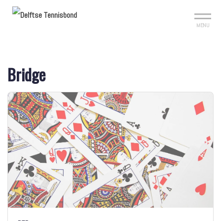
Mijn club
Sign up?
Reserveer je baan
MENU
Bridge