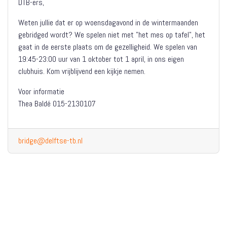
DTB-ers,
Weten jullie dat er op woensdagavond in de wintermaanden
gebridged wordt? We spelen niet met "het mes op tafel", het
gaat in de eerste plaats om de gezelligheid. We spelen van
19:45-23:00 uur van 1 oktober tot 1 april, in ons eigen
clubhuis. Kom vrijblijvend een kijkje nemen.
Voor informatie
Thea Baldé 015-2130107
bridge@delftse-tb.nl