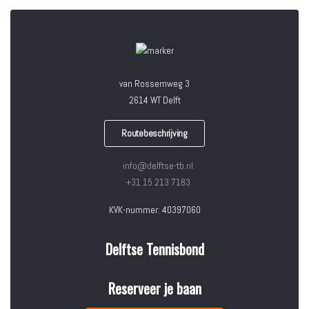
van Rossemweg 3
2614 WT Delft
Routebeschrijving
info@delftse-tb.nl
+31 15 213 7183
KVK-nummer: 40397060
Delftse Tennisbond
Reserveer je baan