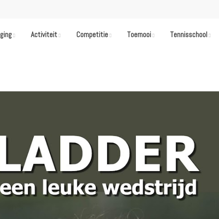
iging
Activiteit
Competitie
Toernooi
Tennisschool