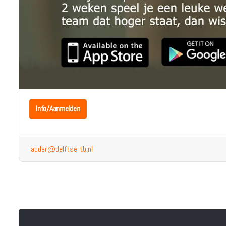
Info/Aanmelden
ladder@delftse-tb.nl