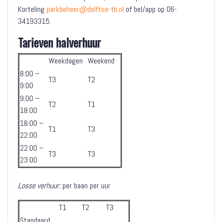
Korteling
parkbeheer@delftse-tb.nl
of bel/app op 06-
34193315.
Tarieven halverhuur
Weekdagen
Weekend
8:00 –
T3
T2
9:00
9:00 –
T2
T1
18:00
18:00 –
T1
T3
22:00
22:00 –
T3
T3
23:00
Losse verhuur:
per baan per uur
T1
T2
T3
Standaard