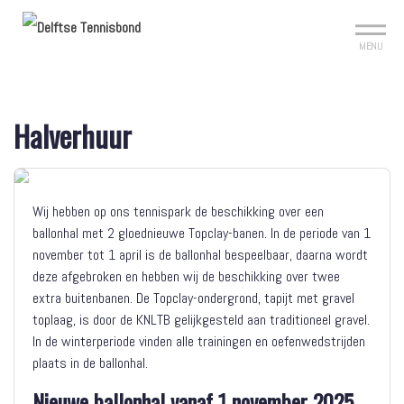
Mijn club
Sign up?
Reserveer je baan
MENU
Halverhuur
Wij hebben op ons tennispark de beschikking over een
ballonhal met 2 gloednieuwe Topclay-banen. In de periode van 1
november tot 1 april is de ballonhal bespeelbaar, daarna wordt
deze afgebroken en hebben wij de beschikking over twee
extra buitenbanen. De Topclay-ondergrond, tapijt met gravel
toplaag, is door de KNLTB gelijkgesteld aan traditioneel gravel.
In de winterperiode vinden alle trainingen en oefenwedstrijden
plaats in de ballonhal.
Nieuwe ballonhal vanaf 1 november 2025