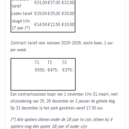
€31,00
€27,00
€22,00
tarief
Leden tarief
€29,00
€25,00
€20,00
Jeugd t/m
€14,50
€12,50
€10,00
17 jaar (*)
Contract:
tarief voor seizoen 2025-2026, vaste baan, 1 uur
per week
T1
T2
T3
€550,-
€475,-
€375,-
Een contractseizoen loopt van 1 november t/m 31 maart, met
uitzondering van 25, 26 december en 1 januari de gehele dag.
Op 31 december is het park gesloten vanaf 17.00 uur.
(*) Alle spelers dienen onder de 18 jaar te zijn, alleen bij 4
spelers mag één speler 18 jaar of ouder zijn