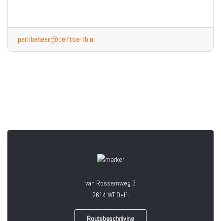
parkbeheer@delftse-tb.nl
van Rossemweg 3
2614 WT Delft
Routebeschrijving