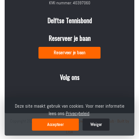
KVK-nummer: 40397060
Delftse Tennisbond
Reserveer je baan
Reserveer je baan
Volg ons
Deze site maakt gebruik van cookies. Voor meer informatie
lees ons
Privacybeleid
.
Copyright 2026 © Delftse Tennisbond -
Powered by KNLTB.Club - Built by
Accepteer
Weiger
LISA