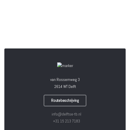
van Rossemweg 3
2614 WT Delft
Routebeschrijving
info@delftse-tb.nl
+31 15 213 7183